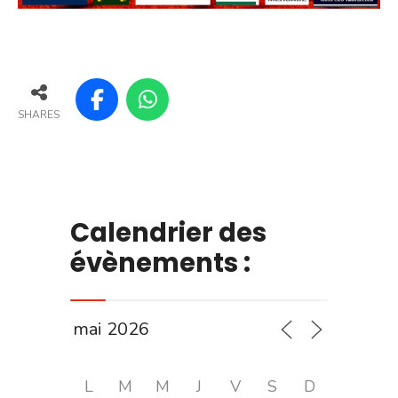
SHARES
Calendrier des
évènements :
L
M
M
J
V
S
D