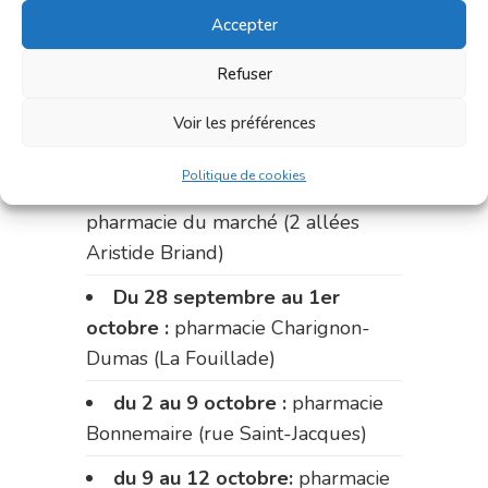
Accepter
du 14 au 18 septembre :
pharmacie Palobart (Laguépie)
Refuser
du 18 au 25 septembre :
Voir les préférences
pharmacie Fontanges
Politique de cookies
du 25 au 28 septembre :
pharmacie du marché (2 allées
Aristide Briand)
Du 28 septembre au 1er
octobre :
pharmacie Charignon-
Dumas (La Fouillade)
du 2 au 9 octobre :
pharmacie
Bonnemaire (rue Saint-Jacques)
du 9 au 12 octobre:
pharmacie