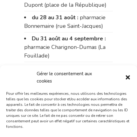
Dupont (place de la République)
du 28 au 31 août :
pharmacie
Bonnemaire (rue Saint-Jacques)
Du 31 août au 4 septembre :
pharmacie Charignon-Dumas (La
Fouillade)
du 4 au 11 septembre :
Gérer le consentement aux
pharmacie Carnus (rue Marcellin-
cookies
Fabre)
Pour offrir les meilleures expériences, nous utilisons des technologies
du 11 au 14 septembre :
telles que les cookies pour stocker et/ou accéder aux informations des
appareils. Le fait de consentir à ces technologies nous permettra de
pharmacie Dupont (place de la
traiter des données telles que le comportement de navigation ou les ID
République)
uniques sur ce site. Le fait de ne pas consentir ou de retirer son
consentement peut avoir un effet négatif sur certaines caractéristiques et
Le 14 septembre :
pharmacie
fonctions.
Charignon-Dumas (La Fouillade)