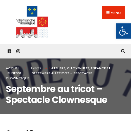
Search
Skip
for:
to
MENU
content
Ouv
ACCUEIL
ATELIERS
,
CITOYENNETÉ
,
ENFANCE ET
Events
JEUNESSE
SEPTEMBRE AU TRICOT – SPECTACLE
CLOWNESQUE
Septembre au tricot –
Spectacle Clownesque