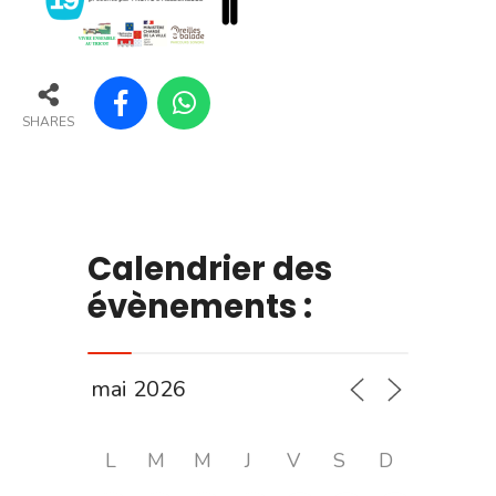
SHARES
Calendrier des
évènements :
L
M
M
J
V
S
D