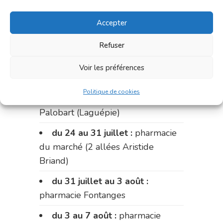
Palobart (Laguépie)
Accepter
du 17 au 20 juillet :
pharmacie
Carnus (rue Marcellin-Fabre)
Refuser
Le 20 juillet :
pharmacie
Voir les préférences
Charignon-Dumas (La Fouillade)
Politique de cookies
du 20 au 24 juillet :
pharmacie
Palobart (Laguépie)
du 24 au 31 juillet :
pharmacie
du marché (2 allées Aristide
Briand)
du 31 juillet au 3 août :
pharmacie Fontanges
du 3 au 7 août :
pharmacie