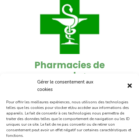
Pharmacies de
garde :
Gérer le consentement aux
cookies
du 6 au 10 juillet :
pharmacie
Charignon-Dumas (La Fouillade)
Pour offrir les meilleures expériences, nous utilisons des technologies
telles que les cookies pour stocker et/ou accéder aux informations des
appareils. Le fait de consentir à ces technologies nous permettra de
du 10 au 15 juillet :
pharmacie
traiter des données telles que le comportement de navigation ou les ID
Dupont (place de la République)
uniques sur ce site. Le fait de ne pas consentir ou de retirer son
consentement peut avoir un effet négatif sur certaines caractéristiques et
du 15 au 17 juillet:
pharmacie
fonctions.