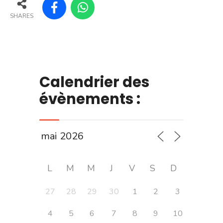
SHARES
Calendrier des
évènements :
L
M
M
J
V
S
D
27
28
29
30
1
2
3
4
5
6
7
8
9
10