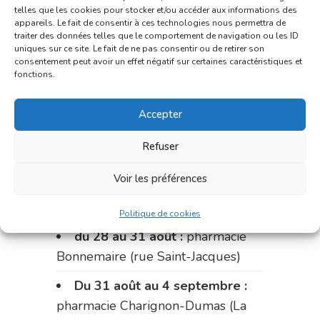
telles que les cookies pour stocker et/ou accéder aux informations des
du 15 au 17 août :
pharmacie
appareils. Le fait de consentir à ces technologies nous permettra de
traiter des données telles que le comportement de navigation ou les ID
du marché (2 allées Aristide
uniques sur ce site. Le fait de ne pas consentir ou de retirer son
Briand)
consentement peut avoir un effet négatif sur certaines caractéristiques et
fonctions.
Le 17 août :
pharmacie
Charignon-Dumas (La Fouillade)
Accepter
du 17 au 21 août :
pharmacie
Refuser
Palobart (Laguépie)
Voir les préférences
du 21 au 28 août :
pharmacie
Dupont (place de la République)
Politique de cookies
du 28 au 31 août :
pharmacie
Bonnemaire (rue Saint-Jacques)
Du 31 août au 4 septembre :
pharmacie Charignon-Dumas (La