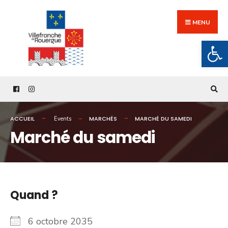
Search
Skip
for:
to
MENU
content
Ouv
ACCUEIL
MARCHÉS
MARCHÉ DU SAMEDI
Events
Marché du samedi
Quand ?
6 octobre 2035