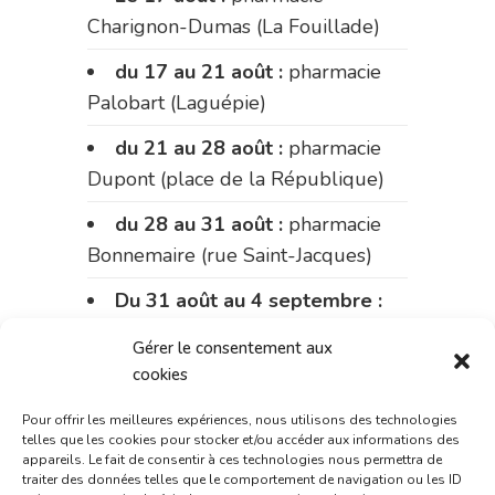
Charignon-Dumas (La Fouillade)
du 17 au 21 août :
pharmacie
Palobart (Laguépie)
du 21 au 28 août :
pharmacie
Dupont (place de la République)
du 28 au 31 août :
pharmacie
Bonnemaire (rue Saint-Jacques)
Du 31 août au 4 septembre :
pharmacie Charignon-Dumas (La
Gérer le consentement aux
Fouillade)
cookies
du 4 au 11 septembre :
Pour offrir les meilleures expériences, nous utilisons des technologies
pharmacie Carnus (rue Marcellin-
telles que les cookies pour stocker et/ou accéder aux informations des
appareils. Le fait de consentir à ces technologies nous permettra de
Fabre)
traiter des données telles que le comportement de navigation ou les ID