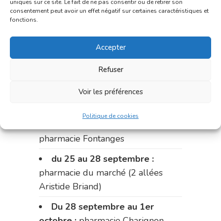
uniques sur ce site. Le fait de ne pas consentir ou de retirer son
du 11 au 14 septembre :
consentement peut avoir un effet négatif sur certaines caractéristiques et
fonctions.
pharmacie Dupont (place de la
République)
Accepter
Le 14 septembre :
pharmacie
Refuser
Charignon-Dumas (La Fouillade)
du 14 au 18 septembre :
Voir les préférences
pharmacie Palobart (Laguépie)
Politique de cookies
du 18 au 25 septembre :
pharmacie Fontanges
du 25 au 28 septembre :
pharmacie du marché (2 allées
Aristide Briand)
Du 28 septembre au 1er
octobre :
pharmacie Charignon-