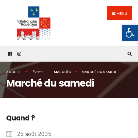
Search
Skip
for:
to
MENU
content
Ouv
ACCUEIL
MARCHÉS
MARCHÉ DU SAMEDI
Events
Marché du samedi
Quand ?
25 août 2035