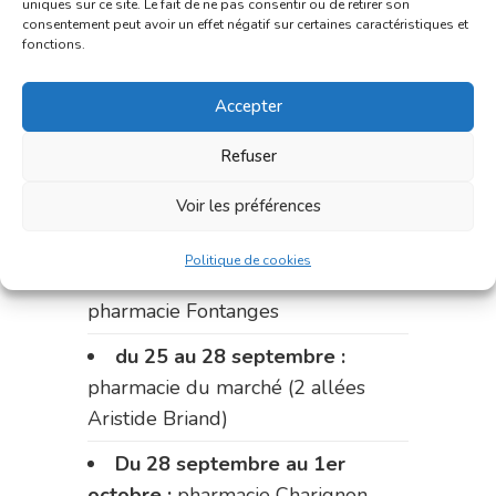
uniques sur ce site. Le fait de ne pas consentir ou de retirer son
du 11 au 14 septembre :
consentement peut avoir un effet négatif sur certaines caractéristiques et
fonctions.
pharmacie Dupont (place de la
République)
Accepter
Le 14 septembre :
pharmacie
Refuser
Charignon-Dumas (La Fouillade)
du 14 au 18 septembre :
Voir les préférences
pharmacie Palobart (Laguépie)
Politique de cookies
du 18 au 25 septembre :
pharmacie Fontanges
du 25 au 28 septembre :
pharmacie du marché (2 allées
Aristide Briand)
Du 28 septembre au 1er
octobre :
pharmacie Charignon-