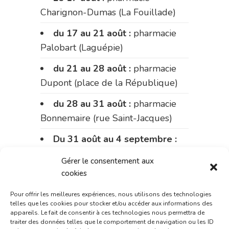
Charignon-Dumas (La Fouillade)
du 17 au 21 août :
pharmacie
Palobart (Laguépie)
du 21 au 28 août :
pharmacie
Dupont (place de la République)
du 28 au 31 août :
pharmacie
Bonnemaire (rue Saint-Jacques)
Du 31 août au 4 septembre :
pharmacie Charignon-Dumas (La
Gérer le consentement aux
Fouillade)
cookies
du 4 au 11 septembre :
Pour offrir les meilleures expériences, nous utilisons des technologies
pharmacie Carnus (rue Marcellin-
telles que les cookies pour stocker et/ou accéder aux informations des
appareils. Le fait de consentir à ces technologies nous permettra de
Fabre)
traiter des données telles que le comportement de navigation ou les ID