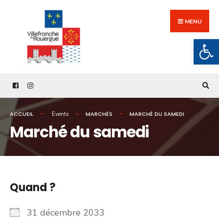
Search
Skip
for:
to
MENU
content
Ouv
ACCUEIL
MARCHÉS
MARCHÉ DU SAMEDI
Events
Marché du samedi
Quand ?
31 décembre 2033