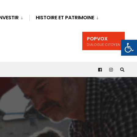
INVESTIR
HISTOIRE ET PATRIMOINE
POPVOX
Ouv
DIALOGUE CITOYEN