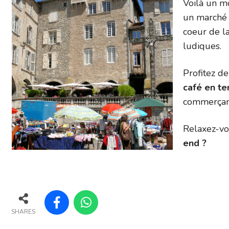
Voilà un m
un marché 
coeur de l
ludiques.
Profitez d
café en te
commerçant
Relaxez-vo
end ?
SHARES