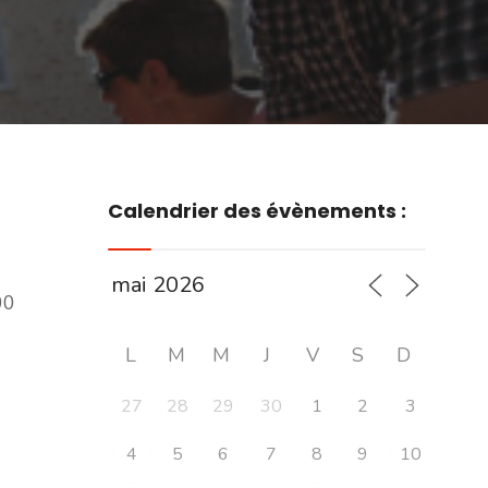
Calendrier des évènements :
00
L
M
M
J
V
S
D
27
28
29
30
1
2
3
4
5
6
7
8
9
10