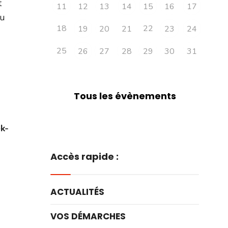
t
11
12
13
14
15
16
17
au
18
22
19
20
21
23
24
25
26
27
28
29
30
31
Tous les évènements
k-
Accès rapide :
ACTUALITÉS
VOS DÉMARCHES