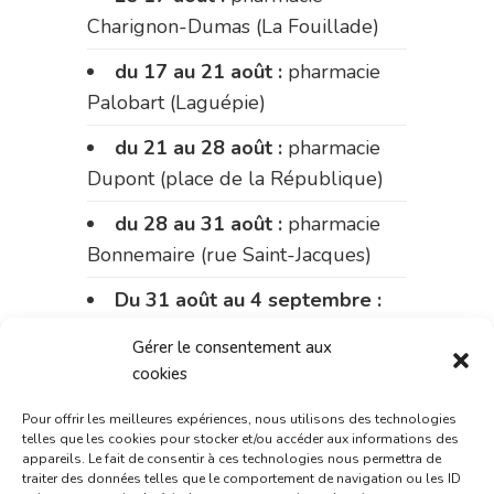
Charignon-Dumas (La Fouillade)
du 17 au 21 août :
pharmacie
Palobart (Laguépie)
du 21 au 28 août :
pharmacie
Dupont (place de la République)
du 28 au 31 août :
pharmacie
Bonnemaire (rue Saint-Jacques)
Du 31 août au 4 septembre :
pharmacie Charignon-Dumas (La
Gérer le consentement aux
Fouillade)
cookies
du 4 au 11 septembre :
Pour offrir les meilleures expériences, nous utilisons des technologies
pharmacie Carnus (rue Marcellin-
telles que les cookies pour stocker et/ou accéder aux informations des
appareils. Le fait de consentir à ces technologies nous permettra de
Fabre)
traiter des données telles que le comportement de navigation ou les ID