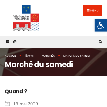
Search
Skip
for:
to
MENU
content
Ouv
ACCUEIL
MARCHÉS
MARCHÉ DU SAMEDI
Events
Marché du samedi
Quand ?
19 mai 2029