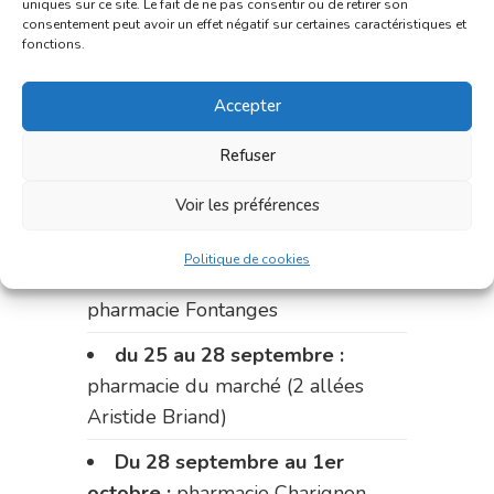
uniques sur ce site. Le fait de ne pas consentir ou de retirer son
du 11 au 14 septembre :
consentement peut avoir un effet négatif sur certaines caractéristiques et
fonctions.
pharmacie Dupont (place de la
République)
Accepter
Le 14 septembre :
pharmacie
Refuser
Charignon-Dumas (La Fouillade)
du 14 au 18 septembre :
Voir les préférences
pharmacie Palobart (Laguépie)
Politique de cookies
du 18 au 25 septembre :
pharmacie Fontanges
du 25 au 28 septembre :
pharmacie du marché (2 allées
Aristide Briand)
Du 28 septembre au 1er
octobre :
pharmacie Charignon-