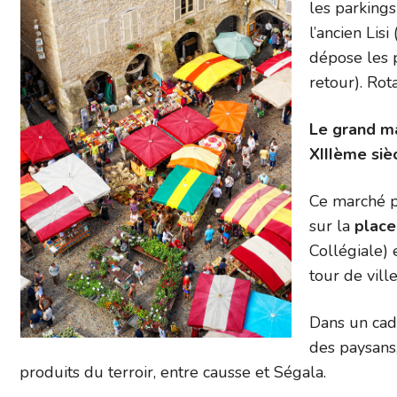
les parkings
l’ancien Lis
dépose les 
retour). Rot
Le grand mar
XIIIème siè
Ce marché pi
sur la
plac
Collégiale) 
tour de ville
Dans un cad
des paysans
produits du terroir, entre causse et Ségala.