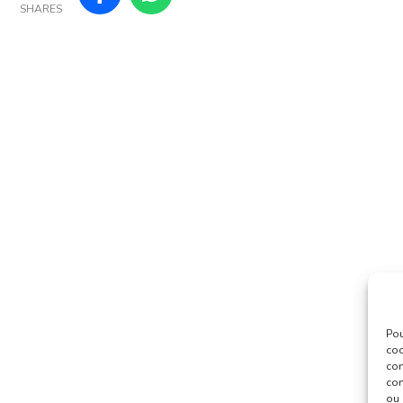
SHARES
Pou
coo
con
com
ou 