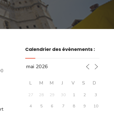
Calendrier des évènements :
00
L
M
M
J
V
S
D
27
28
29
30
1
2
3
4
5
6
7
8
9
10
ert