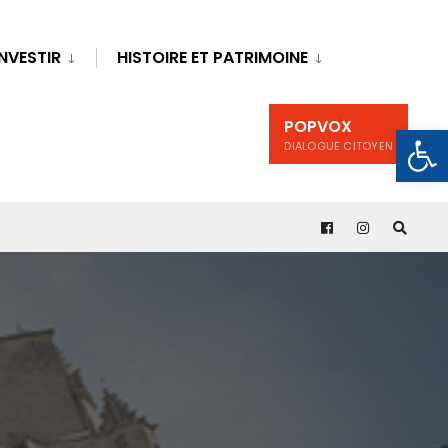
INVESTIR
HISTOIRE ET PATRIMOINE
POPVOX
Ouv
DIALOGUE CITOYEN