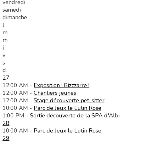
vendredi
samedi
dimanche
l
m
m
j
v
s
d
27
12:00 AM -
Exposition : Bizzzarre !
12:00 AM -
Chantiers jeunes
12:00 AM -
Stage découverte pet-sitter
10:00 AM -
Parc de Jeux le Lutin Rose
1:00 PM -
Sortie découverte de la SPA d'Albi
28
10:00 AM -
Parc de Jeux le Lutin Rose
29