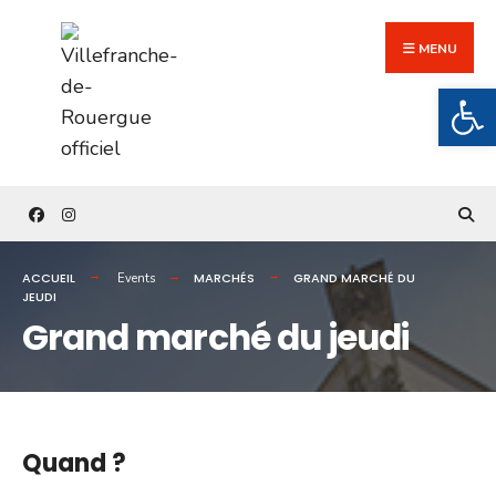
Search
Skip
for:
to
MENU
content
Ouv
ACCUEIL
MARCHÉS
GRAND MARCHÉ DU
Events
JEUDI
Grand marché du jeudi
Quand ?