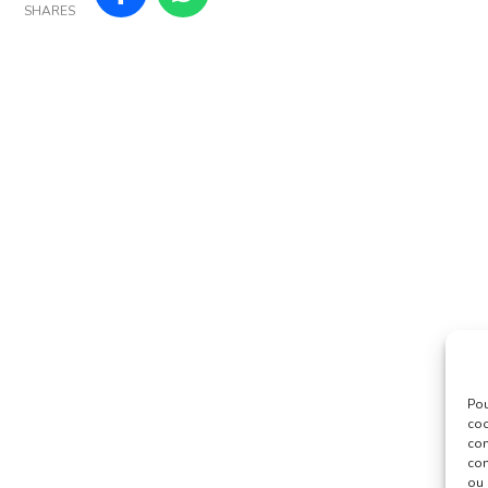
SHARES
Pou
coo
con
com
ou 