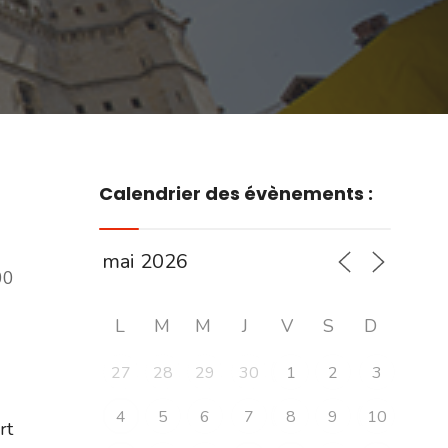
Calendrier des évènements :
00
L
M
M
J
V
S
D
27
28
29
30
1
2
3
4
5
6
7
8
9
10
ert