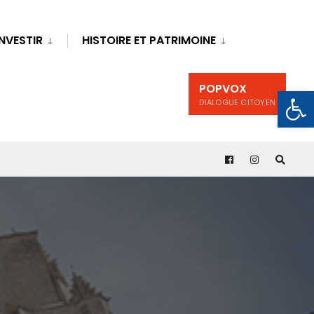
INVESTIR
HISTOIRE ET PATRIMOINE
POPVOX
Ouv
DIALOGUE CITOYEN