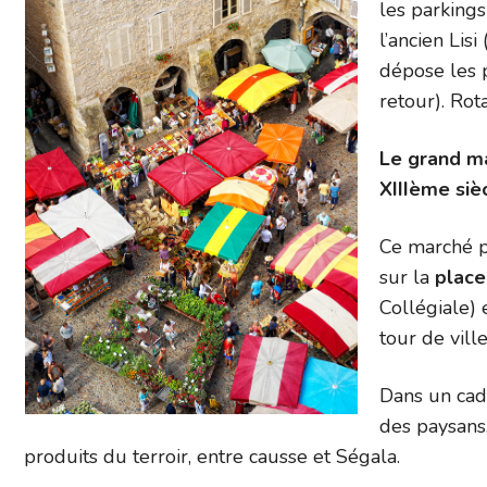
les parkings
l’ancien Lis
dépose les 
retour). Rot
Le grand mar
XIIIème siè
Ce marché pi
sur la
plac
Collégiale) 
tour de ville
Dans un cad
des paysans
produits du terroir, entre causse et Ségala.