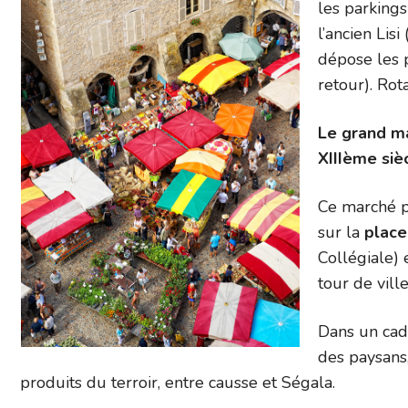
les parkings
l’ancien Lis
dépose les 
retour). Rot
Le grand mar
XIIIème siè
Ce marché pi
sur la
plac
Collégiale) 
tour de ville
Dans un cad
des paysans
produits du terroir, entre causse et Ségala.