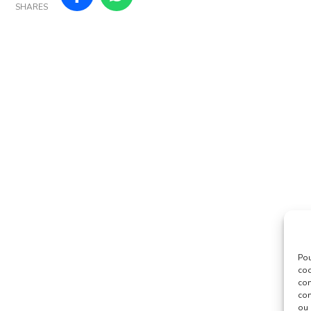
SHARES
Pou
coo
con
com
ou 