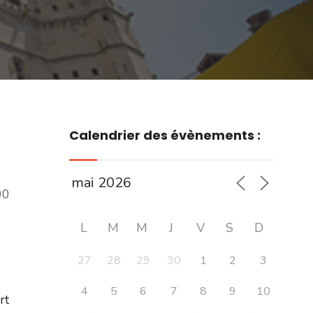
Calendrier des évènements :
00
L
M
M
J
V
S
D
27
28
29
30
1
2
3
4
5
6
7
8
9
10
ert