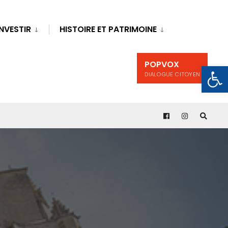
INVESTIR
HISTOIRE ET PATRIMOINE
POPVOX
Ouv
DIALOGUE CITOYEN