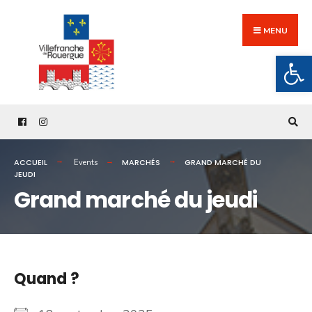
Search
Skip
for:
to
MENU
content
Ouv
ACCUEIL
MARCHÉS
GRAND MARCHÉ DU
Events
JEUDI
Grand marché du jeudi
Quand ?