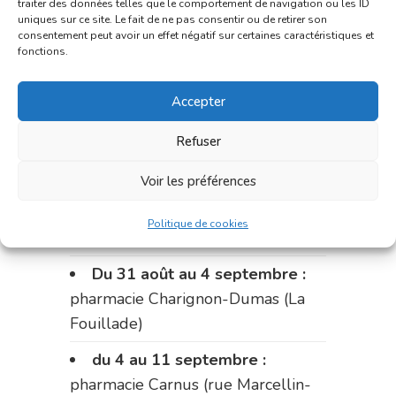
traiter des données telles que le comportement de navigation ou les ID
uniques sur ce site. Le fait de ne pas consentir ou de retirer son
Le 17 août :
pharmacie
consentement peut avoir un effet négatif sur certaines caractéristiques et
Charignon-Dumas (La Fouillade)
fonctions.
du 17 au 21 août :
pharmacie
Accepter
Palobart (Laguépie)
Refuser
du 21 au 28 août :
pharmacie
Dupont (place de la République)
Voir les préférences
du 28 au 31 août :
pharmacie
Politique de cookies
Bonnemaire (rue Saint-Jacques)
Du 31 août au 4 septembre :
pharmacie Charignon-Dumas (La
Fouillade)
du 4 au 11 septembre :
pharmacie Carnus (rue Marcellin-