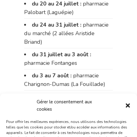
du 20 au 24 juillet :
pharmacie
Palobart (Laguépie)
du 24 au 31 juillet :
pharmacie
du marché (2 allées Aristide
Briand)
du 31 juillet au 3 août :
pharmacie Fontanges
du 3 au 7 août :
pharmacie
Charignon-Dumas (La Fouillade)
du 7 au 14 août :
pharmacie
Gérer le consentement aux
Bonnemaire (rue Saint-Jacques)
cookies
du 15 au 17 août :
pharmacie
Pour offrir les meilleures expériences, nous utilisons des technologies
du marché (2 allées Aristide
telles que les cookies pour stocker et/ou accéder aux informations des
appareils. Le fait de consentir à ces technologies nous permettra de
Briand)