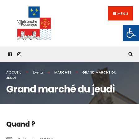
Search
Skip
for:
to
MENU
content
Ouv
ACCUEIL
MARCHÉS
GRAND MARCHÉ DU
Events
JEUDI
Grand marché du jeudi
Quand ?