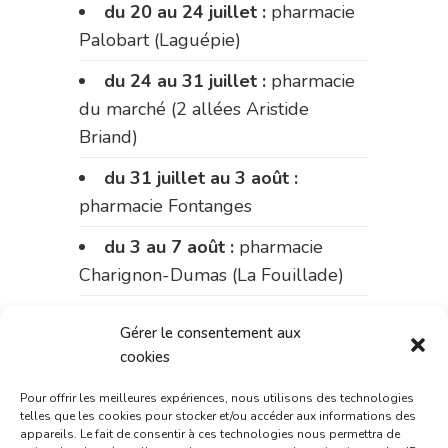
du 20 au 24 juillet :
pharmacie
Palobart (Laguépie)
du 24 au 31 juillet :
pharmacie
du marché (2 allées Aristide
Briand)
du 31 juillet au 3 août :
pharmacie Fontanges
du 3 au 7 août :
pharmacie
Charignon-Dumas (La Fouillade)
du 7 au 14 août :
pharmacie
Gérer le consentement aux
Bonnemaire (rue Saint-Jacques)
cookies
du 15 au 17 août :
pharmacie
Pour offrir les meilleures expériences, nous utilisons des technologies
du marché (2 allées Aristide
telles que les cookies pour stocker et/ou accéder aux informations des
appareils. Le fait de consentir à ces technologies nous permettra de
Briand)