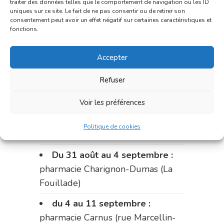
traiter des données telles que le comportement de navigation ou les ID
uniques sur ce site. Le fait de ne pas consentir ou de retirer son
Le 17 août :
pharmacie
consentement peut avoir un effet négatif sur certaines caractéristiques et
Charignon-Dumas (La Fouillade)
fonctions.
du 17 au 21 août :
pharmacie
Accepter
Palobart (Laguépie)
Refuser
du 21 au 28 août :
pharmacie
Dupont (place de la République)
Voir les préférences
du 28 au 31 août :
pharmacie
Politique de cookies
Bonnemaire (rue Saint-Jacques)
Du 31 août au 4 septembre :
pharmacie Charignon-Dumas (La
Fouillade)
du 4 au 11 septembre :
pharmacie Carnus (rue Marcellin-