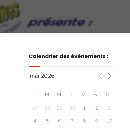
Calendrier des évènements :
L
M
M
J
V
S
D
27
28
29
30
1
2
3
4
5
6
7
8
9
10