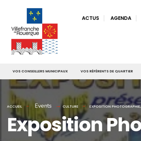
for:
Skip
to
ACTUS
AGENDA
content
VOS CONSEILLERS MUNICIPAUX
VOS RÉFÉRENTS DE QUARTIER
Events
ACCUEIL
CULTURE
EXPOSITION PHOTOGRAPHIE, 
Exposition Pho