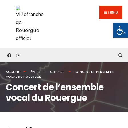
Search
Skip
for:
to
MENU
content
Ouv
ACCUEIL
CULTURE
CONCERT DE L’ENSEMBLE
Events
VOCAL DU ROUERGUE
Concert de l’ensemble
vocal du Rouergue