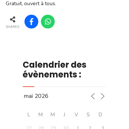
Gratuit, ouvert à tous.
SHARES
Calendrier des
évènements :
L
M
M
J
V
S
D
27
28
29
30
1
2
3