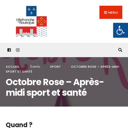
Search
Skip
for:
to
MENU
content
Ouv
ACCUEIL
SPORT
OCTOBRE ROSE – APRÈS-MIDI
Events
SPORT ET SANTÉ
Octobre Rose – Après-
midi sport et santé
Quand ?