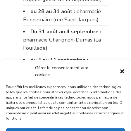
du 28 au 31 août :
pharmacie
Bonnemaire (rue Saint-Jacques)
Du 31 août au 4 septembre :
pharmacie Charignon-Dumas (La
Fouillade)
du 4 au 11 septembre :
pharmacie Carnus (rue Marcellin-
Gérer le consentement aux
cookies
Fabre)
Pour offrir les meilleures expériences, nous utilisons des technologies
du 11 au 14 septembre :
telles que les cookies pour stocker et/ou accéder aux informations des
pharmacie Dupont (place de la
appareils. Le fait de consentir à ces technologies nous permettra de
traiter des données telles que le comportement de navigation ou les ID
République)
uniques sur ce site. Le fait de ne pas consentir ou de retirer son
consentement peut avoir un effet négatif sur certaines caractéristiques et
Le 14 septembre :
pharmacie
fonctions.
Charignon-Dumas (La Fouillade)