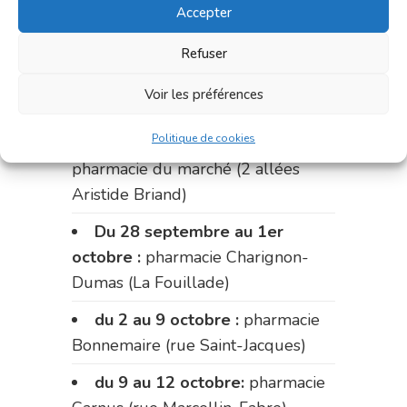
Accepter
du 14 au 18 septembre :
pharmacie Palobart (Laguépie)
Refuser
du 18 au 25 septembre :
Voir les préférences
pharmacie Fontanges
Politique de cookies
du 25 au 28 septembre :
pharmacie du marché (2 allées
Aristide Briand)
Du 28 septembre au 1er
octobre :
pharmacie Charignon-
Dumas (La Fouillade)
du 2 au 9 octobre :
pharmacie
Bonnemaire (rue Saint-Jacques)
du 9 au 12 octobre:
pharmacie