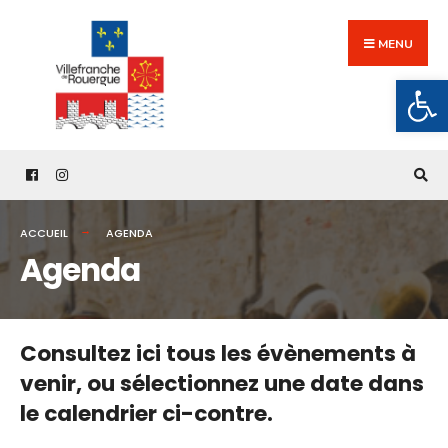
Search
Skip
for:
to
MENU
content
Ouv
ACCUEIL
AGENDA
Agenda
Consultez ici tous les évènements à
venir,
ou sélectionnez une date dans
le calendrier ci-contre.