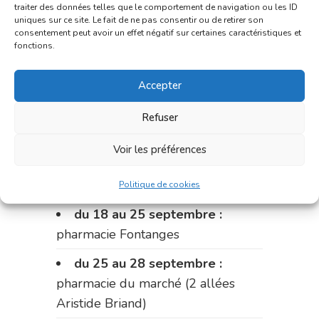
traiter des données telles que le comportement de navigation ou les ID
Fabre)
uniques sur ce site. Le fait de ne pas consentir ou de retirer son
consentement peut avoir un effet négatif sur certaines caractéristiques et
du 11 au 14 septembre :
fonctions.
pharmacie Dupont (place de la
Accepter
République)
Le 14 septembre :
pharmacie
Refuser
Charignon-Dumas (La Fouillade)
Voir les préférences
du 14 au 18 septembre :
pharmacie Palobart (Laguépie)
Politique de cookies
du 18 au 25 septembre :
pharmacie Fontanges
du 25 au 28 septembre :
pharmacie du marché (2 allées
Aristide Briand)