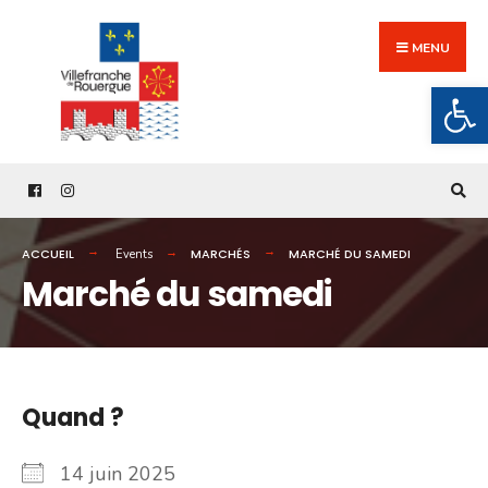
Search
Skip
for:
to
MENU
content
Ouv
ACCUEIL
MARCHÉS
MARCHÉ DU SAMEDI
Events
Marché du samedi
Quand ?
14 juin 2025