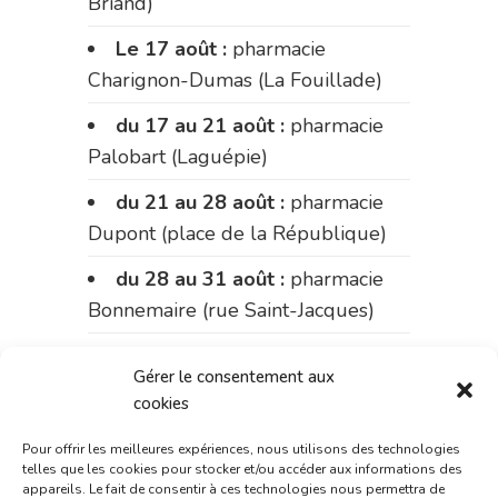
Briand)
Le 17 août :
pharmacie
Charignon-Dumas (La Fouillade)
du 17 au 21 août :
pharmacie
Palobart (Laguépie)
du 21 au 28 août :
pharmacie
Dupont (place de la République)
du 28 au 31 août :
pharmacie
Bonnemaire (rue Saint-Jacques)
Du 31 août au 4 septembre :
Gérer le consentement aux
pharmacie Charignon-Dumas (La
cookies
Fouillade)
Pour offrir les meilleures expériences, nous utilisons des technologies
du 4 au 11 septembre :
telles que les cookies pour stocker et/ou accéder aux informations des
appareils. Le fait de consentir à ces technologies nous permettra de
pharmacie Carnus (rue Marcellin-