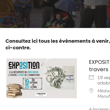
Consultez ici tous les évènements à venir
ci-contre.
EXPOSIT
travers
19 se
octo
Média
Manuf
A l’occasion