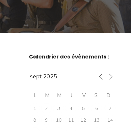
r
Calendrier des évènements :
L
M
M
J
V
S
D
1
2
3
4
5
6
7
8
9
10
11
12
13
14