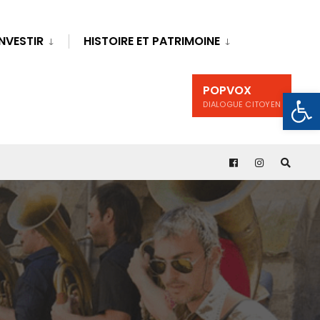
INVESTIR
HISTOIRE ET PATRIMOINE
POPVOX
Ouv
DIALOGUE CITOYEN