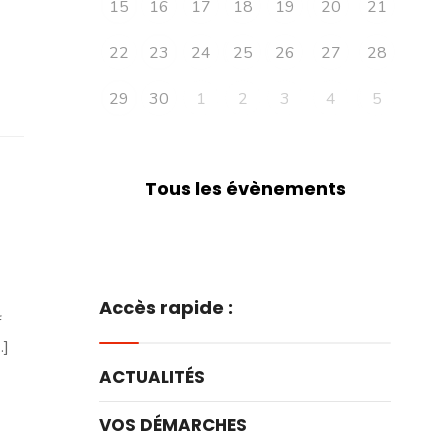
15
16
17
18
19
20
21
22
23
24
25
26
27
28
29
30
1
2
3
4
5
Tous les évènements
Accès rapide :
f
.]
ACTUALITÉS
VOS DÉMARCHES