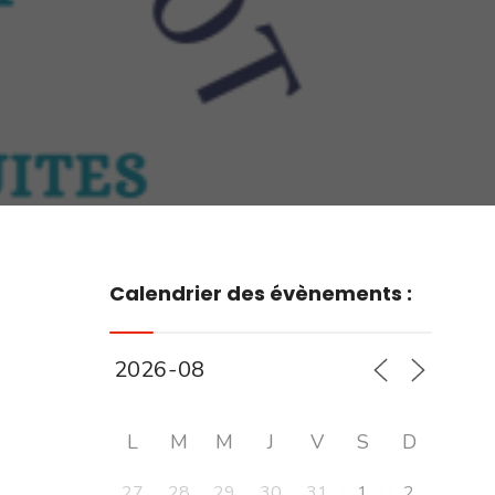
Calendrier des évènements :
L
M
M
J
V
S
D
27
28
29
30
31
1
2