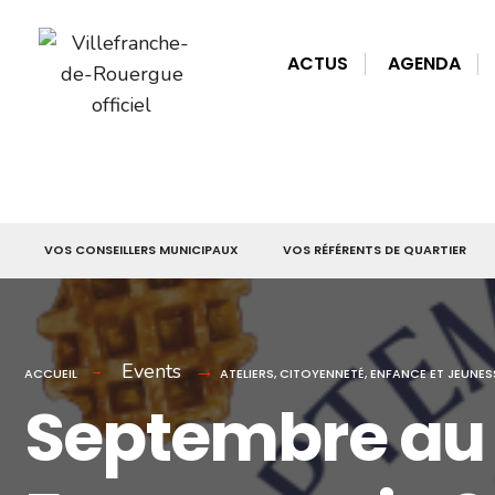
for:
Skip
to
ACTUS
AGENDA
content
VOS CONSEILLERS MUNICIPAUX
VOS RÉFÉRENTS DE QUARTIER
Events
ACCUEIL
ATELIERS
,
CITOYENNETÉ
,
ENFANCE ET JEUNES
Septembre au 