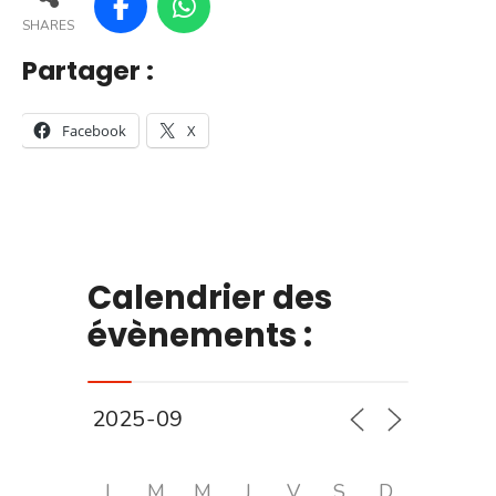
SHARES
Partager :
Facebook
X
Calendrier des
évènements :
L
M
M
J
V
S
D