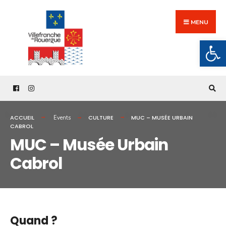
Search
Skip
for:
to
MENU
content
Ouv
ACCUEIL
CULTURE
MUC – MUSÉE URBAIN
Events
CABROL
MUC – Musée Urbain
Cabrol
Quand ?