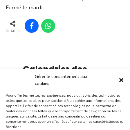
Fermé le mardi
SHARES
Calendrier des
évènements :
Gérer le consentement aux
cookies
Pour offrir les meilleures expériences, nous utilisons des technologies
telles que les cookies pour stocker et/ou accéder aux informations des
appareils. Le fait de consentir à ces technologies nous permettra de
traiter des données telles que le comportement de navigation ou les ID
uniques sur ce site. Le fait de ne pas consentir ou de retirer son
L
M
M
J
V
S
D
consentement peut avoir un effet négatif sur certaines caractéristiques et
fonctions.