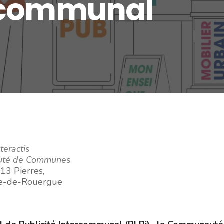
ercommunal
teractis
té de Communes
13 Pierres,
he-de-Rouergue