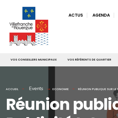
for:
Skip
to
ACTUS
AGENDA
content
VOS CONSEILLERS MUNICIPAUX
VOS RÉFÉRENTS DE QUARTIER
Events
ACCUEIL
ECONOMIE
RÉUNION PUBLIQUE SUR LE
Réunion publiq