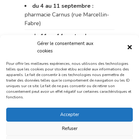
du 4 au 11 septembre :
pharmacie Carnus (rue Marcellin-
Fabre)
du 11 au 14 septembre :
Gérer le consentement aux
pharmacie Dupont (place de la
cookies
République)
Pour offrir les meilleures expériences, nous utilisons des technologies
Le 14 septembre :
pharmacie
telles que les cookies pour stocker et/ou accéder aux informations des
Charignon-Dumas (La Fouillade)
appareils. Le fait de consentir à ces technologies nous permettra de
traiter des données telles que le comportement de navigation ou les ID
uniques sur ce site. Le fait de ne pas consentir ou de retirer son
du 14 au 18 septembre :
consentement peut avoir un effet négatif sur certaines caractéristiques et
pharmacie Palobart (Laguépie)
fonctions.
du 18 au 25 septembre :
Accepter
pharmacie Fontanges
Refuser
du 25 au 28 septembre :