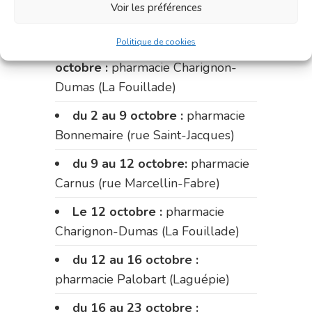
pharmacie du marché (2 allées
Voir les préférences
Aristide Briand)
Politique de cookies
Du 28 septembre au 1er
octobre :
pharmacie Charignon-
Dumas (La Fouillade)
du 2 au 9 octobre :
pharmacie
Bonnemaire (rue Saint-Jacques)
du 9 au 12 octobre:
pharmacie
Carnus (rue Marcellin-Fabre)
Le 12 octobre :
pharmacie
Charignon-Dumas (La Fouillade)
du 12 au 16 octobre :
pharmacie Palobart (Laguépie)
du 16 au 23 octobre :