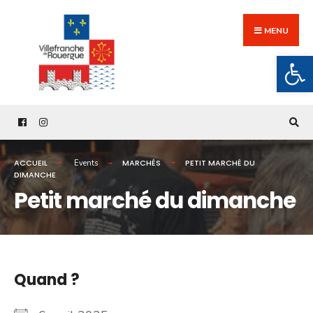
Search
Skip
for:
to
MENU
content
Ouv
ACCUEIL
MARCHÉS
PETIT MARCHÉ DU
Events
DIMANCHE
Petit marché du dimanche
Quand ?