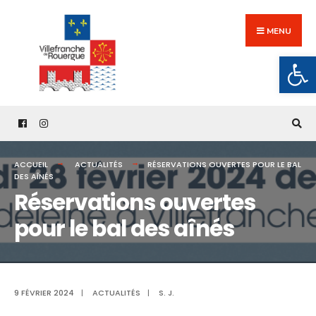
Search
Skip
for:
to
MENU
content
Ouv
ACCUEIL
ACTUALITÉS
RÉSERVATIONS OUVERTES POUR LE BAL
DES AÎNÉS
Réservations ouvertes
pour le bal des aînés
9 FÉVRIER 2024
|
ACTUALITÉS
|
S. J.