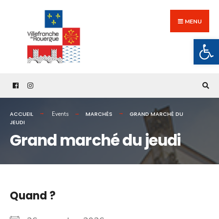
Search
Skip
for:
to
MENU
content
Ouv
ACCUEIL
MARCHÉS
GRAND MARCHÉ DU
Events
JEUDI
Grand marché du jeudi
Quand ?