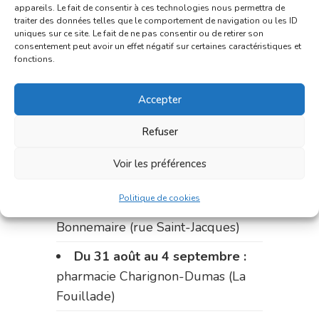
du marché (2 allées Aristide
appareils. Le fait de consentir à ces technologies nous permettra de
traiter des données telles que le comportement de navigation ou les ID
Briand)
uniques sur ce site. Le fait de ne pas consentir ou de retirer son
consentement peut avoir un effet négatif sur certaines caractéristiques et
Le 17 août :
pharmacie
fonctions.
Charignon-Dumas (La Fouillade)
Accepter
du 17 au 21 août :
pharmacie
Palobart (Laguépie)
Refuser
du 21 au 28 août :
pharmacie
Voir les préférences
Dupont (place de la République)
Politique de cookies
du 28 au 31 août :
pharmacie
Bonnemaire (rue Saint-Jacques)
Du 31 août au 4 septembre :
pharmacie Charignon-Dumas (La
Fouillade)