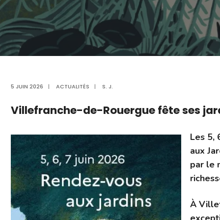
5 JUIN 2026
|
ACTUALITÉS
|
S. J.
Villefranche-de-Rouergue fête ses jar
Les 5, 
aux Jar
par le 
richess
À Ville
except