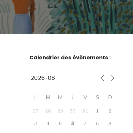
Calendrier des évènements :
L
M
M
J
V
S
D
27
28
29
30
31
1
2
6
3
4
5
7
8
9