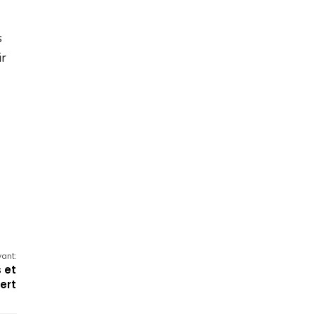
s
ir
vant:
 et
ert