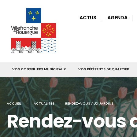
for:
Skip
to
ACTUS
AGENDA
content
VOS CONSEILLERS MUNICIPAUX
VOS RÉFÉRENTS DE QUARTIER
ACCUEIL
ACTUALITÉS
RENDEZ-VOUS AUX JARDINS
Rendez-vous a