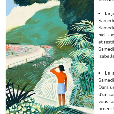
Le j
Samedi 
Samedi 
nid…» a
et rest
Samedi
Isabell
Le j
Samedi
Dans un
d’un se
vous fa
ornent 