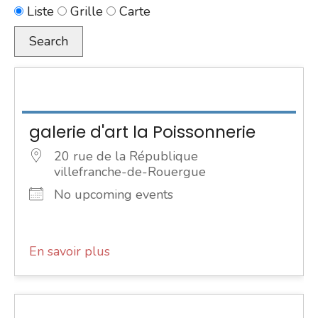
Type
Liste
Grille
Carte
d’affichage
Search
des
résultats
de
la
galerie d'art la Poissonnerie
recherche
20 rue de la République
villefranche-de-Rouergue
No upcoming events
En savoir plus