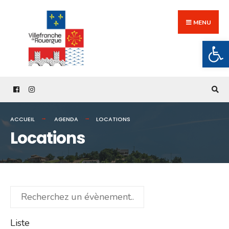
Search
Skip
for:
to
MENU
content
Ouv
ACCUEIL
AGENDA
LOCATIONS
Locations
Recherchez
un
évènement...
Liste