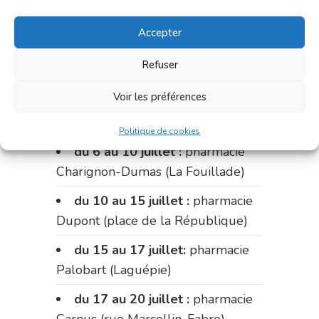
Accepter
Refuser
Pharmacies de
Voir les préférences
garde :
Politique de cookies
du 6 au 10 juillet :
pharmacie
Charignon-Dumas (La Fouillade)
du 10 au 15 juillet :
pharmacie
Dupont (place de la République)
du 15 au 17 juillet:
pharmacie
Palobart (Laguépie)
du 17 au 20 juillet :
pharmacie
Carnus (rue Marcellin-Fabre)