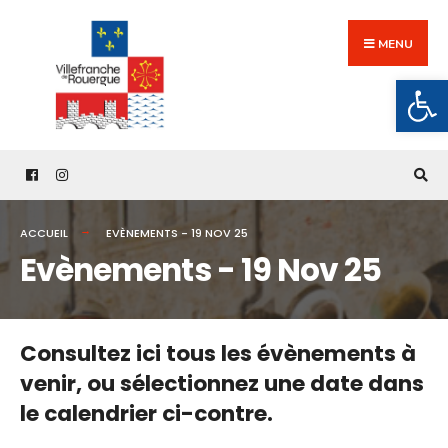
Search
Skip
for:
to
MENU
content
Ouv
ACCUEIL
EVÈNEMENTS - 19 NOV 25
Evènements - 19 Nov 25
Consultez ici tous les évènements à
venir,
ou sélectionnez une date dans
le calendrier ci-contre.