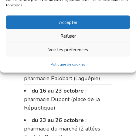
fonctions.
du 2 au 9 octobre :
pharmacie
Bonnemaire (rue Saint-Jacques)
Accepter
du 9 au 12 octobre:
pharmacie
Carnus (rue Marcellin-Fabre)
Refuser
Le 12 octobre :
pharmacie
Voir les préférences
Charignon-Dumas (La Fouillade)
Politique de cookies
du 12 au 16 octobre :
pharmacie Palobart (Laguépie)
du 16 au 23 octobre :
pharmacie Dupont (place de la
République)
du 23 au 26 octobre :
pharmacie du marché (2 allées