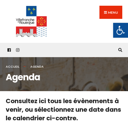
Search
Skip
for:
to
MENU
content
Ouv
ACCUEIL
AGENDA
Agenda
Consultez ici tous les évènements à
venir,
ou sélectionnez une date dans
le calendrier ci-contre.