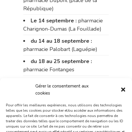
pharmacie Dupont (place de la
République)
Le 14 septembre :
pharmacie
Charignon-Dumas (La Fouillade)
du 14 au 18 septembre :
pharmacie Palobart (Laguépie)
du 18 au 25 septembre :
pharmacie Fontanges
du 25 au 28 septembre :
Gérer le consentement aux
pharmacie du marché (2 allées
cookies
Aristide Briand)
Pour offrir les meilleures expériences, nous utilisons des technologies
Du 28 septembre au 1er
telles que les cookies pour stocker et/ou accéder aux informations des
appareils. Le fait de consentir à ces technologies nous permettra de
octobre :
pharmacie Charignon-
traiter des données telles que le comportement de navigation ou les ID
Dumas (La Fouillade)
uniques sur ce site. Le fait de ne pas consentir ou de retirer son
consentement peut avoir un effet négatif sur certaines caractéristiques et