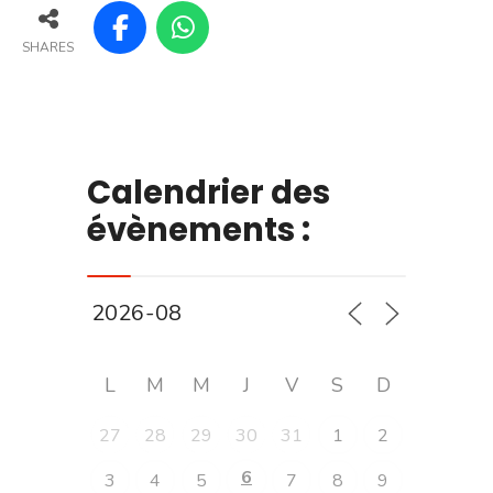
SHARES
Calendrier des
évènements :
L
M
M
J
V
S
D
27
28
29
30
31
1
2
6
3
4
5
7
8
9