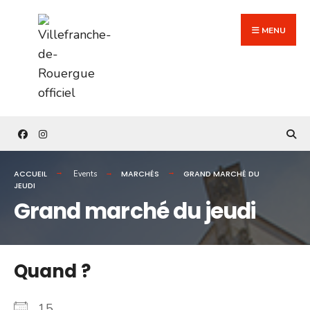
Search
Skip
for:
to
MENU
content
ACCUEIL
MARCHÉS
GRAND MARCHÉ DU
Events
JEUDI
Grand marché du jeudi
Quand ?
15