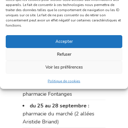
appareils. Le fait de consentir à ces technologies nous permettra de
Fabre)
traiter des données telles que le comportement de navigation ou les ID
uniques sur ce site. Le fait de ne pas consentir ou de retirer son
du 11 au 14 septembre :
consentement peut avoir un effet négatif sur certaines caractéristiques et
fonctions.
pharmacie Dupont (place de la
République)
Accepter
Le 14 septembre :
pharmacie
Charignon-Dumas (La Fouillade)
Refuser
du 14 au 18 septembre :
Voir les préférences
pharmacie Palobart (Laguépie)
Politique de cookies
du 18 au 25 septembre :
pharmacie Fontanges
du 25 au 28 septembre :
pharmacie du marché (2 allées
Aristide Briand)