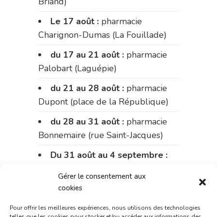
Briand)
Le 17 août :
pharmacie
Charignon-Dumas (La Fouillade)
du 17 au 21 août :
pharmacie
Palobart (Laguépie)
du 21 au 28 août :
pharmacie
Dupont (place de la République)
du 28 au 31 août :
pharmacie
Bonnemaire (rue Saint-Jacques)
Du 31 août au 4 septembre :
pharmacie Charignon-Dumas (La
Gérer le consentement aux
Fouillade)
cookies
du 4 au 11 septembre :
Pour offrir les meilleures expériences, nous utilisons des technologies
pharmacie Carnus (rue Marcellin-
telles que les cookies pour stocker et/ou accéder aux informations des