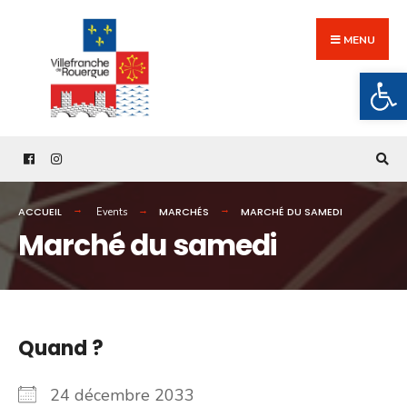
Search
Skip
for:
to
MENU
content
Ouv
ACCUEIL
MARCHÉS
MARCHÉ DU SAMEDI
Events
Marché du samedi
Quand ?
24 décembre 2033