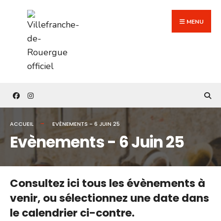
Search
Skip
for:
to
MENU
content
ACCUEIL
EVÈNEMENTS - 6 JUIN 25
Evènements - 6 Juin 25
Consultez ici tous les évènements à
venir,
ou sélectionnez une date dans
le calendrier ci-contre.