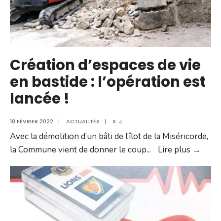
Création d’espaces de vie
en bastide : l’opération est
lancée !
18 FÉVRIER 2022
|
ACTUALITÉS
|
S. J.
Avec la démolition d’un bâti de l’îlot de la Miséricorde,
Créat
la Commune vient de donner le coup
...
Lire plus →
d’esp
de
vie
en
bastid