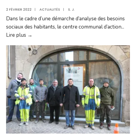
2 FÉVRIER 2022
|
ACTUALITÉS
|
S. J.
Dans le cadre d’une démarche d’analyse des besoins
sociaux des habitants, le centre communal d’action
...
Un
Lire plus →
stand
sur
le
marché
pour
recueillir
les
besoins
sociaux
des
Villefranchois