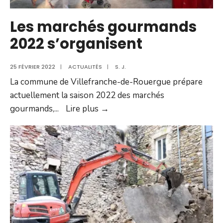
Les marchés gourmands
2022 s’organisent
25 FÉVRIER 2022
|
ACTUALITÉS
|
S. J.
La commune de Villefranche-de-Rouergue prépare
actuellement la saison 2022 des marchés
Les
gourmands,
...
Lire plus →
marchés
gourmands
2022
s’organisent