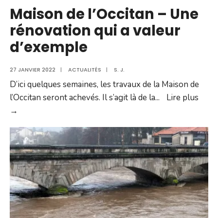
Maison de l’Occitan – Une
rénovation qui a valeur
d’exemple
27 JANVIER 2022
|
ACTUALITÉS
|
S. J.
D’ici quelques semaines, les travaux de la Maison de
l’Occitan seront achevés. Il s’agit là de la
...
Lire plus
Maison
→
de
l’Occitan
–
Une
rénovation
qui
a
valeur