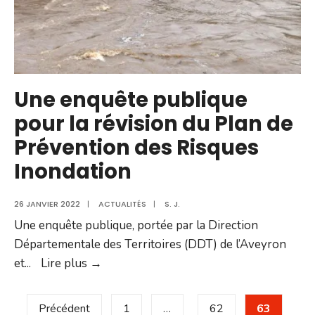
d’exemple
Une enquête publique
pour la révision du Plan de
Prévention des Risques
Inondation
26 JANVIER 2022
|
ACTUALITÉS
|
S. J.
Une enquête publique, portée par la Direction
Départementale des Territoires (DDT) de l’Aveyron
Une
et
...
Lire plus →
enquête
Pagination
publique
Précédent
1
…
62
63