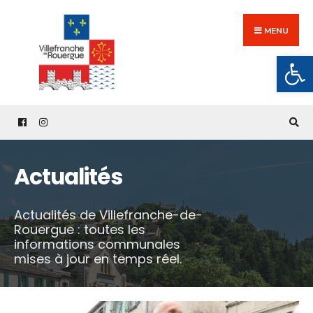
Search
Skip
for:
to
MENU
content
Ouv
Actualités
Actualités de Villefranche-de-
Rouergue : toutes les
informations communales
mises à jour en temps réel.