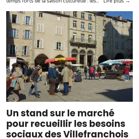
Févr
temps forts de la saison culturelle : les
...
Lire plus →
le
moi
des
Sem
Occ
Un stand sur le marché
pour recueillir les besoins
sociaux des Villefranchois