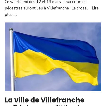
Ce week-end des 12 et 13 mars, deux courses
pédestres auront lieu à Villefranche : Le cross
...
Lire
Courses
plus →
pédestres :
circulation
et
stationnement
modifiés
La ville de Villefranche