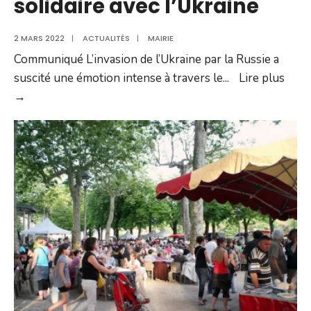
solidaire avec l’Ukraine
2 MARS 2022
|
ACTUALITÉS
|
MAIRIE
Communiqué L’invasion de l’Ukraine par la Russie a
suscité une émotion intense à travers le
...
Lire plus
La
→
ville
de
Villefranche
solidaire
avec
l’Ukraine