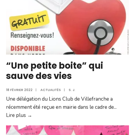
l’opé
est
lancée
“Une petite boite” qui
sauve des vies
18 FÉVRIER 2022
|
ACTUALITÉS
|
S. J.
Une délégation du Lions Club de Villefranche a
récemment été reçue en mairie dans le cadre de
...
“Une
Lire plus →
petite
boite”