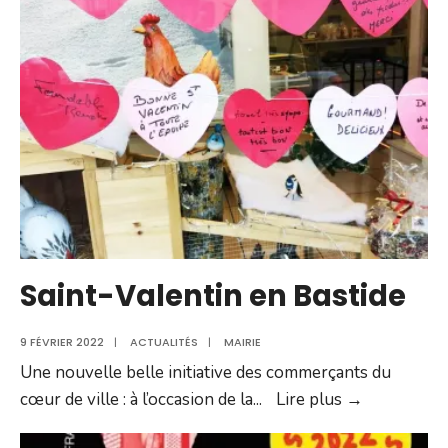
qui
sauve
des
vies
Saint-Valentin en Bastide
9 FÉVRIER 2022
|
ACTUALITÉS
|
MAIRIE
Une nouvelle belle initiative des commerçants du
Saint-
cœur de ville : à l’occasion de la
...
Lire plus →
Valentin