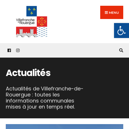
Search
Skip
for:
to
MENU
content
Ouv
Actualités
Actualités de Villefranche-de-
Rouergue : toutes les
informations communales
mises à jour en temps réel.