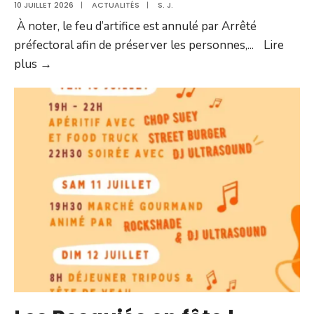
10 JUILLET 2026
|
ACTUALITÉS
|
S. J.
À noter, le feu d’artifice est annulé par Arrêté
préfectoral afin de préserver les personnes,
...
Lire
Fête
plus →
Nationale
du
14
juillet
:
tir
au
canon,
grande
soirée
grillades
et
concert