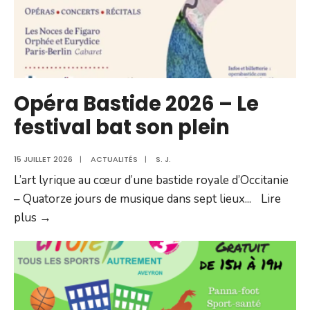
d’information
Opéra Bastide 2026 – Le
festival bat son plein
15 JUILLET 2026
|
ACTUALITÉS
|
S. J.
L’art lyrique au cœur d’une bastide royale d’Occitanie
– Quatorze jours de musique dans sept lieux
...
Lire
Opéra
plus →
Bastide
2026
–
Le