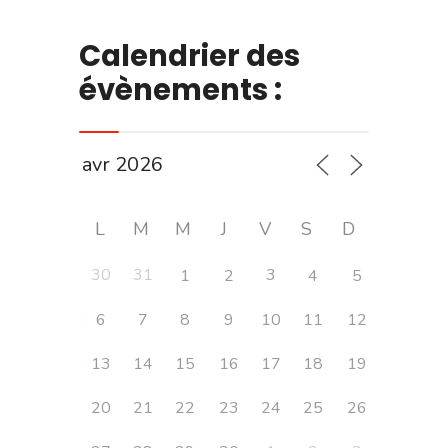
mercredi
Calendrier des
–
Événement
évènements :
familial
gratuit
L
M
M
J
V
S
D
30
31
3
1
2
4
5
6
7
8
9
10
11
12
13
14
15
16
17
18
19
20
21
22
23
24
25
26