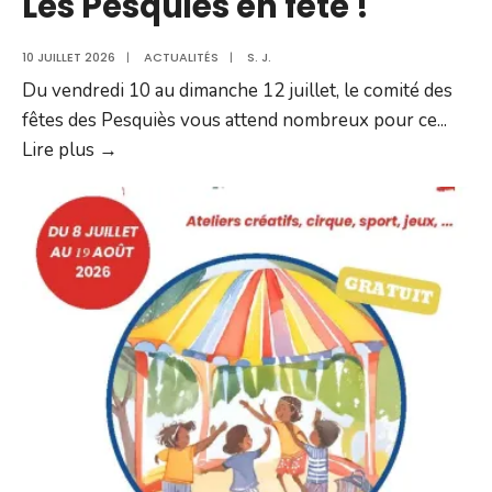
Les Pesquiés en fête !
live
10 JUILLET 2026
|
ACTUALITÉS
|
S. J.
Du vendredi 10 au dimanche 12 juillet, le comité des
fêtes des Pesquiès vous attend nombreux pour ce
...
Les
Lire plus →
Pesquiés
en
fête
!