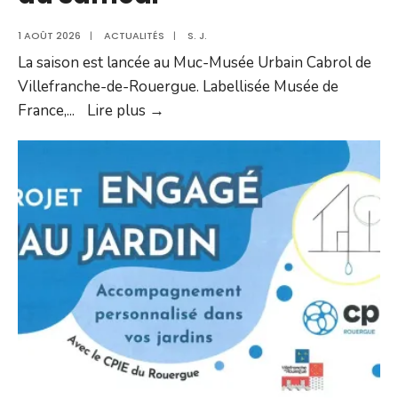
1 AOÛT 2026
|
ACTUALITÉS
|
S. J.
La saison est lancée au Muc-Musée Urbain Cabrol de
Villefranche-de-Rouergue. Labellisée Musée de
Le
France,
...
Lire plus →
Musée
de
Villefranche
ouvert
tout
l’été
du
mardi
au
samedi