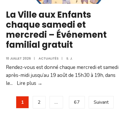
La Ville aux Enfants
chaque samedi et
mercredi – Événement
familial gratuit
10 JUILLET 2026
|
ACTUALITÉS
|
S. J.
Rendez-vous est donné chaque mercredi et samedi
après-midi jusqu’au 19 août de 15h30 à 19h, dans
La
le
...
Lire plus →
Ville
Pagination
aux
1
2
…
67
Suivant
des
Enfants
chaque
publications
samedi
et