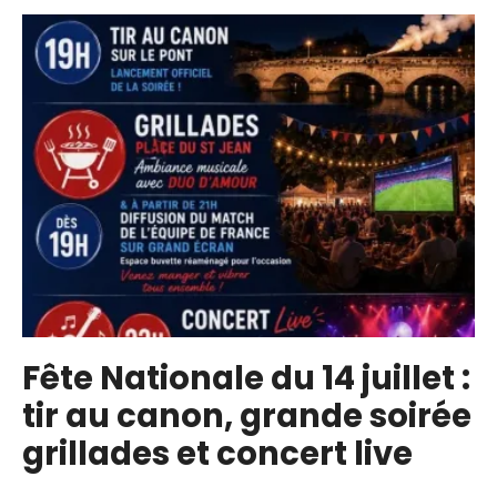
caravane
du
Sport
à
Villefranche
ce
vendredi
et
ce
samedi
Place
St-
Jean.
Fête Nationale du 14 juillet :
tir au canon, grande soirée
grillades et concert live