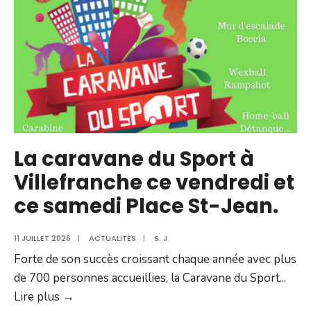
festival
bat
son
plein
La caravane du Sport à
Villefranche ce vendredi et
ce samedi Place St-Jean.
11 JUILLET 2026
|
ACTUALITÉS
|
S. J.
Forte de son succès croissant chaque année avec plus
de 700 personnes accueillies, la Caravane du Sport
...
La
Lire plus →