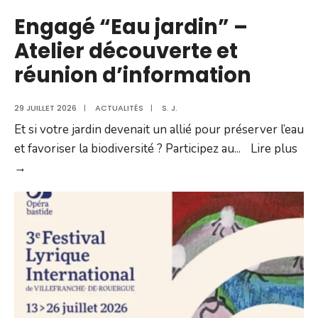
Engagé “Eau jardin” –
Atelier découverte et
réunion d’information
29 JUILLET 2026
|
ACTUALITÉS
|
S. J.
Et si votre jardin devenait un allié pour préserver l’eau
et favoriser la biodiversité ? Participez au
...
Lire plus
Engagé
→
“Eau
jardin”
–
Atelier
découverte
et
réunion