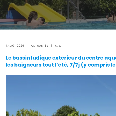
1 AOÛT 2026
|
ACTUALITÉS
|
S. J.
Le bassin ludique extérieur du centre aquat
les baigneurs tout l’été, 7/7j (y compris les