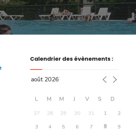
Calendrier des évènements :
e
L
M
M
J
V
S
D
27
28
29
30
31
1
2
8
3
4
5
6
7
9