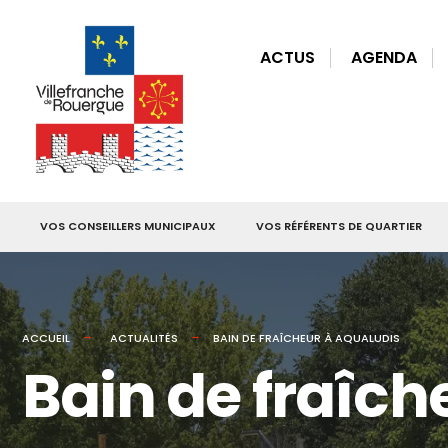
for:
Skip
to
ACTUS
AGENDA
content
VOS CONSEILLERS MUNICIPAUX
VOS RÉFÉRENTS DE QUARTIER
ACCUEIL
ACTUALITÉS
BAIN DE FRAÎCHEUR À AQUALUDIS
Bain de fraîch