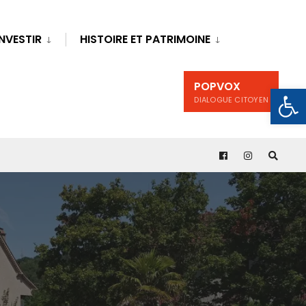
INVESTIR
HISTOIRE ET PATRIMOINE
POPVOX
Ouv
DIALOGUE CITOYEN