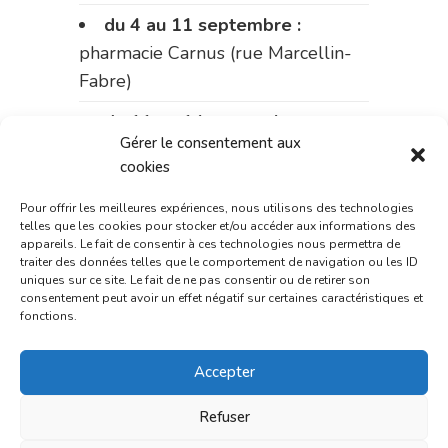
du 4 au 11 septembre :
pharmacie Carnus (rue Marcellin-
Fabre)
du 11 au 14 septembre :
Gérer le consentement aux
pharmacie Dupont (place de la
cookies
République)
Pour offrir les meilleures expériences, nous utilisons des technologies
Le 14 septembre :
pharmacie
telles que les cookies pour stocker et/ou accéder aux informations des
Charignon-Dumas (La Fouillade)
appareils. Le fait de consentir à ces technologies nous permettra de
traiter des données telles que le comportement de navigation ou les ID
uniques sur ce site. Le fait de ne pas consentir ou de retirer son
du 14 au 18 septembre :
consentement peut avoir un effet négatif sur certaines caractéristiques et
pharmacie Palobart (Laguépie)
fonctions.
du 18 au 25 septembre :
Accepter
pharmacie Fontanges
Refuser
du 25 au 28 septembre :