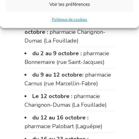
pharmacie du marché (2 allées
Voir les préférences
Aristide Briand)
Politique de cookies
Du 28 septembre au 1er
octobre :
pharmacie Charignon-
Dumas (La Fouillade)
du 2 au 9 octobre :
pharmacie
Bonnemaire (rue Saint-Jacques)
du 9 au 12 octobre:
pharmacie
Carnus (rue Marcellin-Fabre)
Le 12 octobre :
pharmacie
Charignon-Dumas (La Fouillade)
du 12 au 16 octobre :
pharmacie Palobart (Laguépie)