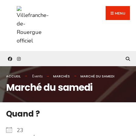
Search
Skip
for:
to
MENU
content
ACCUEIL
MARCHÉS
MARCHÉ DU SAMEDI
Events
Marché du samedi
Quand ?
23