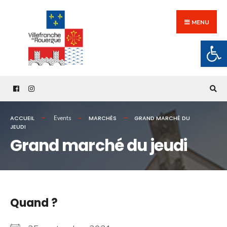
Search
Skip
for:
to
MENU
content
Ouv
ACCUEIL
MARCHÉS
GRAND MARCHÉ DU
Events
JEUDI
Grand marché du jeudi
Quand ?