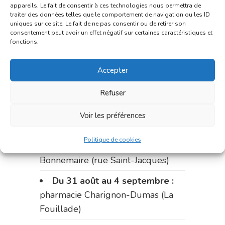
du marché (2 allées Aristide
appareils. Le fait de consentir à ces technologies nous permettra de
traiter des données telles que le comportement de navigation ou les ID
Briand)
uniques sur ce site. Le fait de ne pas consentir ou de retirer son
consentement peut avoir un effet négatif sur certaines caractéristiques et
Le 17 août :
pharmacie
fonctions.
Charignon-Dumas (La Fouillade)
Accepter
du 17 au 21 août :
pharmacie
Palobart (Laguépie)
Refuser
du 21 au 28 août :
pharmacie
Voir les préférences
Dupont (place de la République)
Politique de cookies
du 28 au 31 août :
pharmacie
Bonnemaire (rue Saint-Jacques)
Du 31 août au 4 septembre :
pharmacie Charignon-Dumas (La
Fouillade)