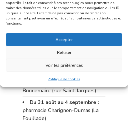
du marché (2 allées Aristide
appareils. Le fait de consentir à ces technologies nous permettra de
traiter des données telles que le comportement de navigation ou les ID
Briand)
uniques sur ce site. Le fait de ne pas consentir ou de retirer son
consentement peut avoir un effet négatif sur certaines caractéristiques et
Le 17 août :
pharmacie
fonctions.
Charignon-Dumas (La Fouillade)
Accepter
du 17 au 21 août :
pharmacie
Palobart (Laguépie)
Refuser
du 21 au 28 août :
pharmacie
Voir les préférences
Dupont (place de la République)
Politique de cookies
du 28 au 31 août :
pharmacie
Bonnemaire (rue Saint-Jacques)
Du 31 août au 4 septembre :
pharmacie Charignon-Dumas (La
Fouillade)