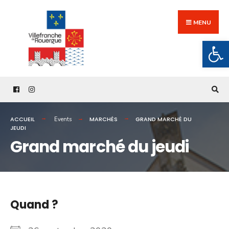
Search
Skip
for:
to
MENU
content
Ouv
ACCUEIL
MARCHÉS
GRAND MARCHÉ DU
Events
JEUDI
Grand marché du jeudi
Quand ?