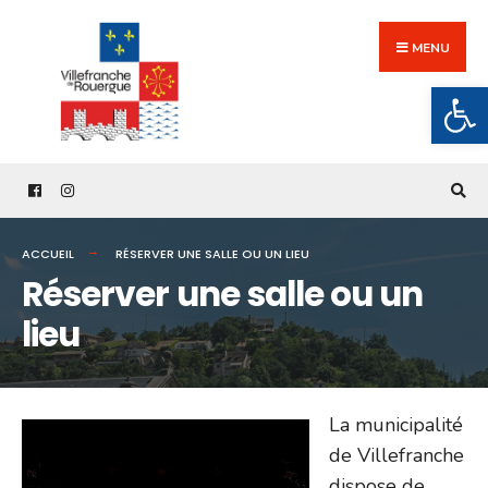
Search
Skip
for:
to
MENU
content
Ouv
ACCUEIL
RÉSERVER UNE SALLE OU UN LIEU
Réserver une salle ou un
lieu
La municipalité
de Villefranche
dispose de