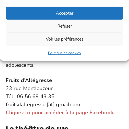
est un concept culturel
inédit, une boutique
Accepter
théâtre au coeur de la
bastide avec une salle
Refuser
de représentation
Voir les préférences
dotée de 40 places.
Cours de théâtre pour
Politique de cookies
enfants, adultes et
adolescents.
Fruits d’Allégresse
33 rue Montlauzeur
Tél : 06 56 69 43 35
fruitsdallegresse [at] gmail.com
Cliquez ici pour accéder à la page Facebook.
Le théâtre de rue