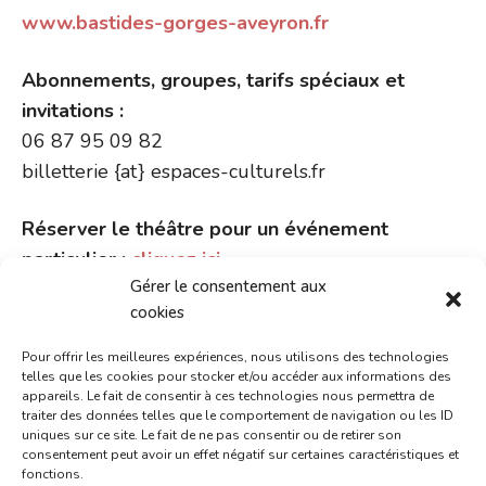
www.bastides-gorges-aveyron.fr
Abonnements, groupes, tarifs spéciaux et
invitations :
06 87 95 09 82
billetterie {at} espaces-culturels.fr
Réserver le théâtre pour un événement
particulier :
cliquez ici
.
Gérer le consentement aux
Et aussi : une mini salle de
cookies
spectacle au coeur de la
Pour offrir les meilleures expériences, nous utilisons des technologies
telles que les cookies pour stocker et/ou accéder aux informations des
bastide
appareils. Le fait de consentir à ces technologies nous permettra de
traiter des données telles que le comportement de navigation ou les ID
uniques sur ce site. Le fait de ne pas consentir ou de retirer son
Fruits d’Allégresse
consentement peut avoir un effet négatif sur certaines caractéristiques et
fonctions.