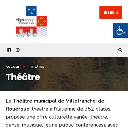
Search
Skip
for:
to
MENU
content
Ouv
ACCUEIL
THÉÂTRE
Théâtre
Le
Théâtre municipal de Villefranche-de-
Rouergue
, théâtre à l’italienne de 352 places,
propose une offre culturelle variée (théâtre,
danse, musique, jeune public, conférences), avec