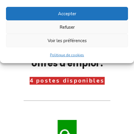
Accepter
Refuser
Voir les préférences
Consultez nos
Politique de cookies
offres d'emploi :
4 postes disponibles