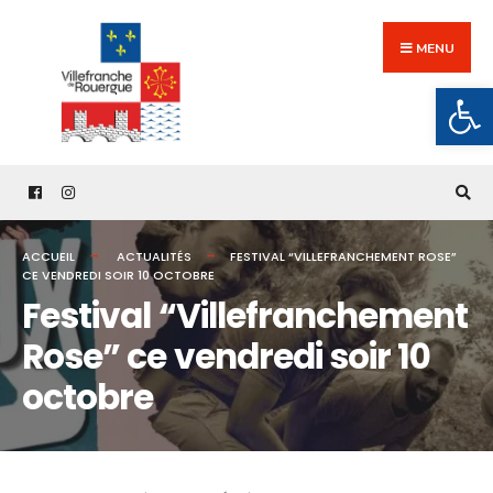
Search
Skip
for:
to
MENU
content
Ouv
ACCUEIL
ACTUALITÉS
FESTIVAL “VILLEFRANCHEMENT ROSE”
CE VENDREDI SOIR 10 OCTOBRE
Festival “Villefranchement
Rose” ce vendredi soir 10
octobre