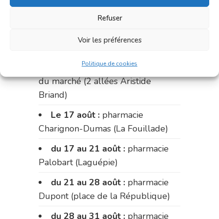
du 3 au 7 août :
pharmacie
Charignon-Dumas (La Fouillade)
Refuser
du 7 au 14 août :
pharmacie
Voir les préférences
Bonnemaire (rue Saint-Jacques)
Politique de cookies
du 15 au 17 août :
pharmacie
du marché (2 allées Aristide
Briand)
Le 17 août :
pharmacie
Charignon-Dumas (La Fouillade)
du 17 au 21 août :
pharmacie
Palobart (Laguépie)
du 21 au 28 août :
pharmacie
Dupont (place de la République)
du 28 au 31 août :
pharmacie