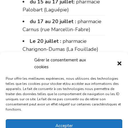
du 15 au 17 juillet:
pharmacie
Palobart (Laguépie)
du 17 au 20 juillet :
pharmacie
Carnus (rue Marcellin-Fabre)
Le 20 juillet :
pharmacie
Charignon-Dumas (La Fouillade)
Gérer le consentement aux
du 20 au 24 juillet :
pharmacie
cookies
Palobart (Laguépie)
Pour offrir les meilleures expériences, nous utilisons des technologies
du 24 au 31 juillet :
pharmacie
telles que les cookies pour stocker et/ou accéder aux informations des
du marché (2 allées Aristide
appareils. Le fait de consentir à ces technologies nous permettra de
traiter des données telles que le comportement de navigation ou les ID
Briand)
uniques sur ce site. Le fait de ne pas consentir ou de retirer son
consentement peut avoir un effet négatif sur certaines caractéristiques et
du 31 juillet au 3 août :
fonctions.
pharmacie Fontanges
Accepter