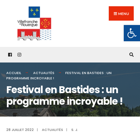
Search
Skip
for:
to
MENU
content
Ouv
ACCUEIL
ACTUALITÉS
FESTIVAL EN BASTIDES : UN
PROGRAMME INCROYABLE !
Festival en Bastides : un
programme incroyable !
28 JUILLET 2022
|
ACTUALITÉS
|
S. J.