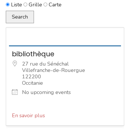
Type
Liste
Grille
Carte
d’affichage
Search
des
résultats
de
la
bibliothèque
recherche
27 rue du Sénéchal
Villefranche-de-Rouergue
122200
Occitanie
No upcoming events
En savoir plus