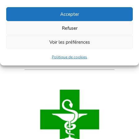
Accepter
Consultez nos
offres d'emploi :
Refuser
Voir les préférences
4 postes disponibles
Politique de cookies