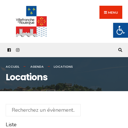
Search
Skip
for:
to
MENU
content
Ouv
ACCUEIL
AGENDA
LOCATIONS
Locations
Recherchez
un
évènement...
Liste