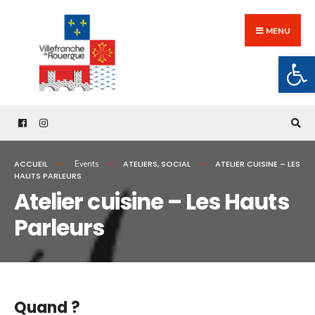
Search
Skip
for:
to
MENU
content
Ouv
ACCUEIL
ATELIERS
,
SOCIAL
ATELIER CUISINE – LES
Events
HAUTS PARLEURS
Atelier cuisine – Les Hauts
Parleurs
Quand ?