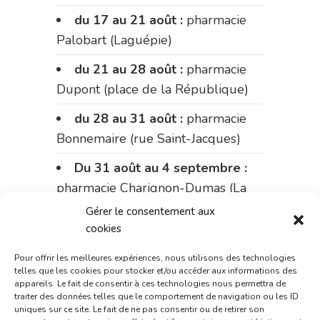
du 17 au 21 août :
pharmacie
Palobart (Laguépie)
du 21 au 28 août :
pharmacie
Dupont (place de la République)
du 28 au 31 août :
pharmacie
Bonnemaire (rue Saint-Jacques)
Du 31 août au 4 septembre :
pharmacie Charignon-Dumas (La
Fouillade)
Gérer le consentement aux
cookies
du 4 au 11 septembre :
pharmacie Carnus (rue Marcellin-
Pour offrir les meilleures expériences, nous utilisons des technologies
telles que les cookies pour stocker et/ou accéder aux informations des
Fabre)
appareils. Le fait de consentir à ces technologies nous permettra de
traiter des données telles que le comportement de navigation ou les ID
du 11 au 14 septembre :
uniques sur ce site. Le fait de ne pas consentir ou de retirer son