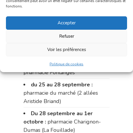
consentement peut avoir un effet négatif sur certaines caractéristiques et
pharmacie Dupont (place de la
fonctions.
République)
Le 14 septembre :
pharmacie
Accepter
Charignon-Dumas (La Fouillade)
Refuser
du 14 au 18 septembre :
Voir les préférences
pharmacie Palobart (Laguépie)
du 18 au 25 septembre :
Politique de cookies
pharmacie Fontanges
du 25 au 28 septembre :
pharmacie du marché (2 allées
Aristide Briand)
Du 28 septembre au 1er
octobre :
pharmacie Charignon-
Dumas (La Fouillade)