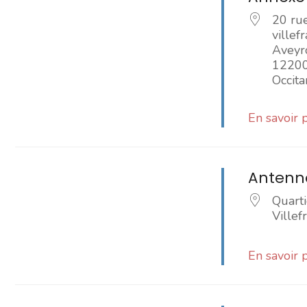
20 ru
villef
Aveyr
1220
Occita
En savoir 
Antenne
Quarti
Ville
En savoir 