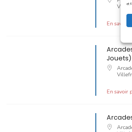
Place
et 
Ville
En savoir 
Arcades
Jouets)
Arcade
Ville
En savoir 
Arcades
Arcade