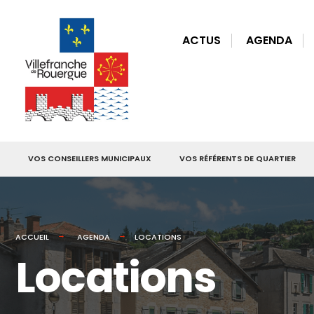
for:
Skip
to
ACTUS
AGENDA
content
VOS CONSEILLERS MUNICIPAUX
VOS RÉFÉRENTS DE QUARTIER
ACCUEIL
AGENDA
LOCATIONS
Locations