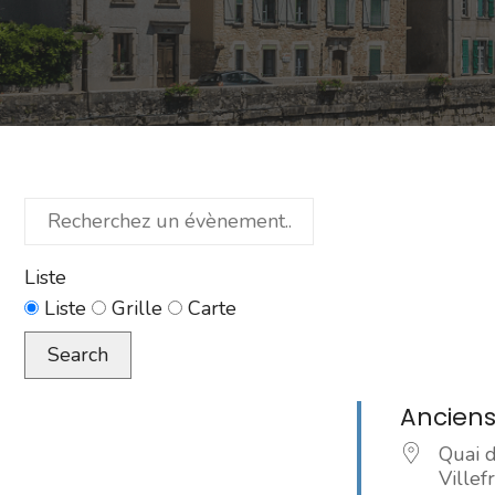
Recherchez
un
évènement...
Liste
Type
Liste
Grille
Carte
d’affichage
Search
des
résultats
Anciens
de
Quai 
la
Ville
recherche