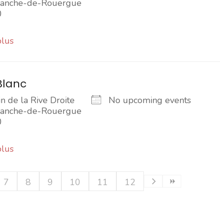
franche-de-Rouergue
0
plus
Blanc
 de la Rive Droite
No upcoming events
franche-de-Rouergue
0
plus
7
8
9
10
11
12