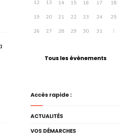
12
13
14
15
16
17
18
19
20
21
22
23
24
25
1
26
27
28
29
30
31
a
Tous les évènements
Accès rapide :
ACTUALITÉS
VOS DÉMARCHES