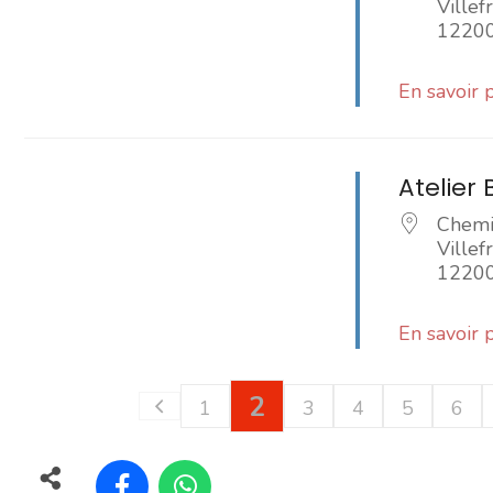
Ville
1220
En savoir 
Atelier 
Chemin
Ville
1220
En savoir 
2
1
3
4
5
6