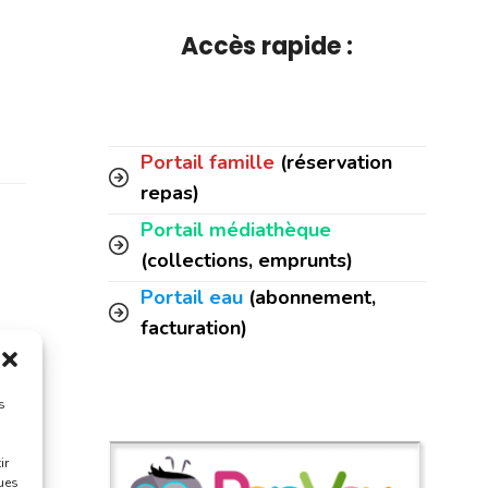
Accès rapide :
Portail famille
(réservation
repas)
Portail médiathèque
(collections, emprunts)
Portail eau
(abonnement,
facturation)
s
ir
ques