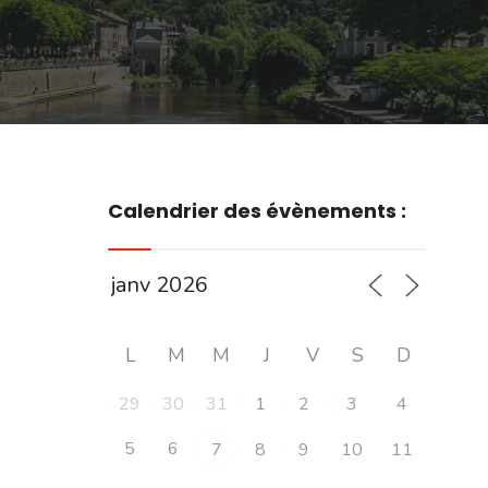
Calendrier des évènements :
L
M
M
J
V
S
D
29
30
31
1
2
3
4
5
6
7
8
9
10
11