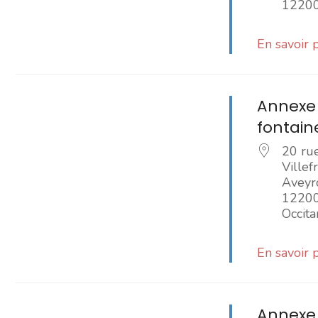
1220
En savoir 
Annexe 
fontain
20 ru
Ville
Aveyr
1220
Occita
En savoir 
Annexe 