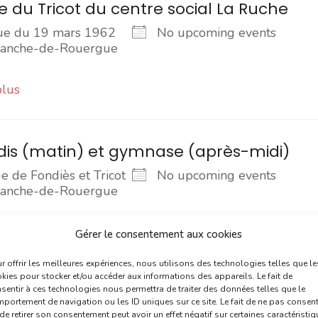
 du Tricot du centre social La Ruche
ue du 19 mars 1962
No upcoming events
franche-de-Rouergue
plus
is (matin) et gymnase (après-midi)
 de Fondiès et Tricot
No upcoming events
franche-de-Rouergue
plus
Gérer le consentement aux cookies
r offrir les meilleures expériences, nous utilisons des technologies telles que le
kies pour stocker et/ou accéder aux informations des appareils. Le fait de
s
sentir à ces technologies nous permettra de traiter des données telles que le
portement de navigation ou les ID uniques sur ce site. Le fait de ne pas consent
de retirer son consentement peut avoir un effet négatif sur certaines caractéristi