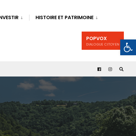
INVESTIR
HISTOIRE ET PATRIMOINE
POPVOX
Ouv
DIALOGUE CITOYEN