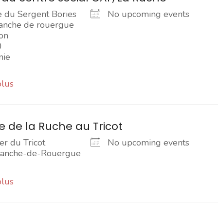
e du Sergent Bories
No upcoming events
ranche de rouergue
on
0
nie
plus
 de la Ruche au Tricot
er du Tricot
No upcoming events
franche-de-Rouergue
plus