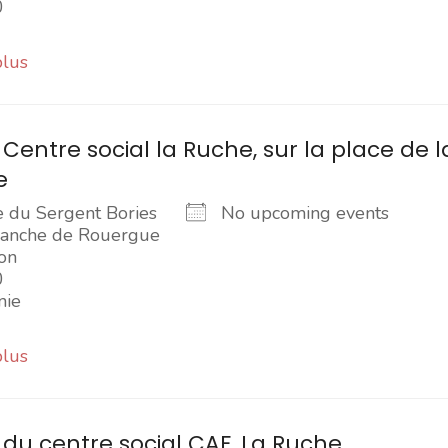
0
plus
Centre social la Ruche, sur la place de l
e
e du Sergent Bories
No upcoming events
franche de Rouergue
on
0
nie
plus
du centre social CAF, La Ruche