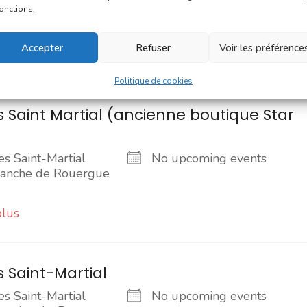
 Notre-Dame
No upcoming events
fonctions.
franche-de-Rouergue
Accepter
Refuser
Voir les préférence
plus
Politique de cookies
 Saint Martial (ancienne boutique Star
s Saint-Martial
No upcoming events
franche de Rouergue
plus
 Saint-Martial
s Saint-Martial
No upcoming events